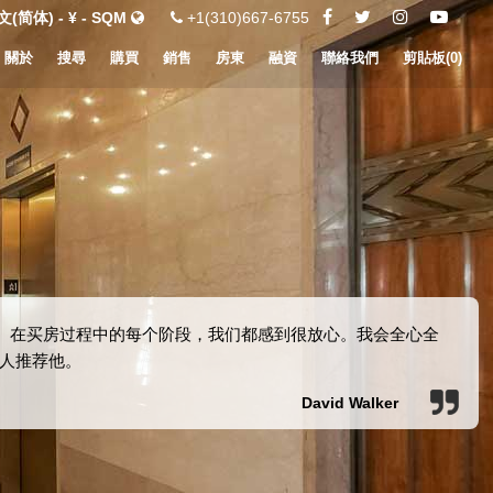
(简体) - ¥ - SQM
+1(310)667-6755
關於
搜尋
購買
銷售
房東
融資
聯絡我們
剪貼板(
0
)
诚实。在买房过程中的每个阶段，我们都感到很放心。我会全心全
人推荐他。
David Walker