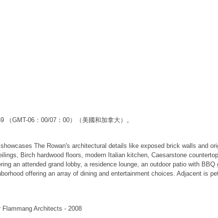
59:59 （GMT-06：00/07：00）（美國和加拿大）。
 showcases The Rowan's architectural details like exposed brick walls and orig
 ceilings, Birch hardwood floors, modern Italian kitchen, Caesarstone counter
ring an attended grand lobby, a residence lounge, an outdoor patio with BBQ gr
hborhood offering an array of dining and entertainment choices. Adjacent is pet
 Flammang Architects - 2008