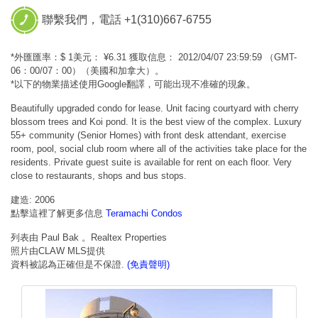
聯繫我們，電話 +1(310)667-6755
*外匯匯率：$ 1美元： ¥6.31 獲取信息： 2012/04/07 23:59:59 （GMT-
06：00/07：00）（美國和加拿大）。
*以下的物業描述使用Google翻譯，可能出現不准確的現象。
Beautifully upgraded condo for lease. Unit facing courtyard with cherry
blossom trees and Koi pond. It is the best view of the complex. Luxury
55+ community (Senior Homes) with front desk attendant, exercise
room, pool, social club room where all of the activities take place for the
residents. Private guest suite is available for rent on each floor. Very
close to restaurants, shops and bus stops.
建造: 2006
點擊這裡了解更多信息
Teramachi Condos
列表由 Paul Bak 。Realtex Properties
照片由CLAW MLS提供
資料被認為正確但是不保證.
(免責聲明)