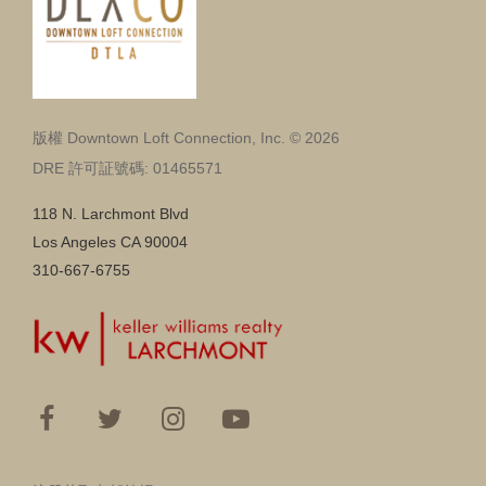
版權 Downtown Loft Connection, Inc. © 2026
DRE 許可証號碼: 01465571
118 N. Larchmont Blvd
Los Angeles CA 90004
310-667-6755