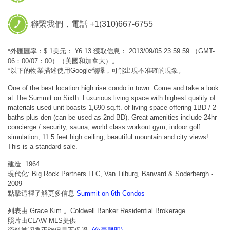
聯繫我們，電話 +1(310)667-6755
*外匯匯率：$ 1美元： ¥6.13 獲取信息： 2013/09/05 23:59:59 （GMT-
06：00/07：00）（美國和加拿大）。
*以下的物業描述使用Google翻譯，可能出現不准確的現象。
One of the best location high rise condo in town. Come and take a look
at The Summit on Sixth. Luxurious living space with highest quality of
materials used unit boasts 1,690 sq.ft. of living space offering 1BD / 2
baths plus den (can be used as 2nd BD). Great amenities include 24hr
concierge / security, sauna, world class workout gym, indoor golf
simulation, 11.5 feet high ceiling, beautiful mountain and city views!
This is a standard sale.
建造: 1964
現代化: Big Rock Partners LLC, Van Tilburg, Banvard & Soderbergh -
2009
點擊這裡了解更多信息
Summit on 6th Condos
列表由 Grace Kim 。Coldwell Banker Residential Brokerage
照片由CLAW MLS提供