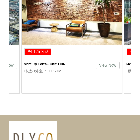
¥4,125,250
¥3,878
Mercury Lofts - Unit 1706
Mercury L
ew Now
View Now
1臥室/1浴室, 77.11 SQM
1臥室/1浴室