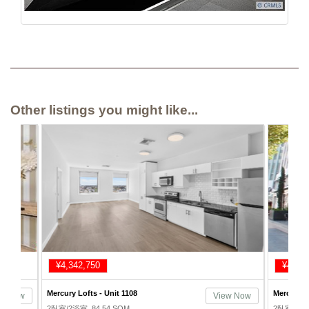
Other listings you might like...
¥4,342,750
¥4,632
Mercury Lofts - Unit 1108
Mercury L
ew Now
View Now
2臥室/2浴室, 84.54 SQM
2臥室/2浴室