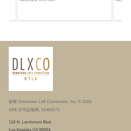
版權 Downtown Loft Connection, Inc. © 2026
DRE 許可証號碼: 01465571
118 N. Larchmont Blvd
Los Angeles CA 90004