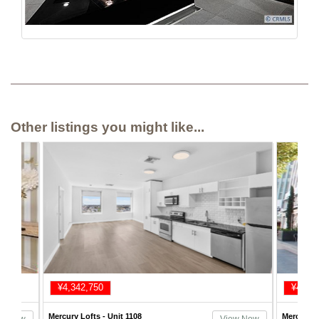
Other listings you might like...
¥4,342,750
¥4,632
Mercury Lofts - Unit 1108
Mercury L