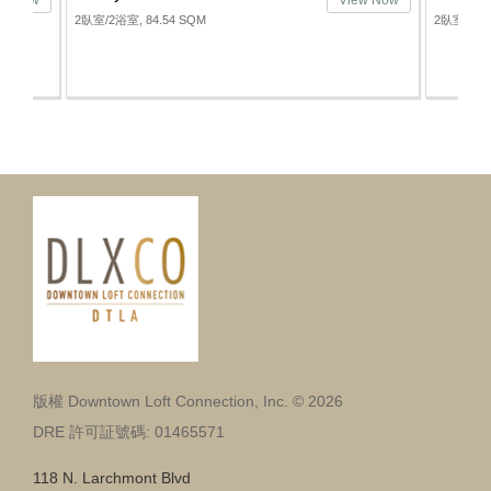
ew Now
View Now
2臥室/2浴室, 84.54 SQM
2臥室/2浴室
版權 Downtown Loft Connection, Inc. © 2026
DRE 許可証號碼: 01465571
118 N. Larchmont Blvd