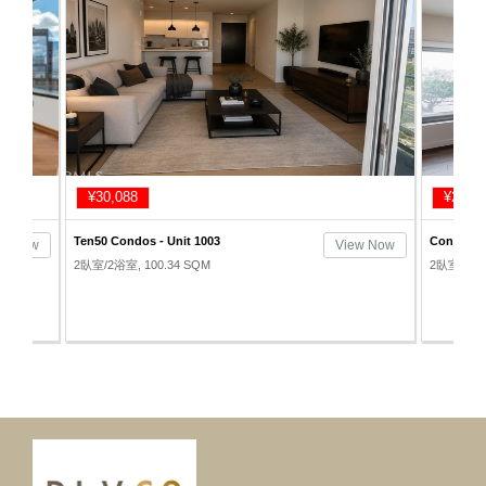
¥30,088
¥29,7
Ten50 Condos - Unit 1003
Concerto 
ew Now
View Now
2臥室/2浴室, 100.34 SQM
2臥室/2浴室