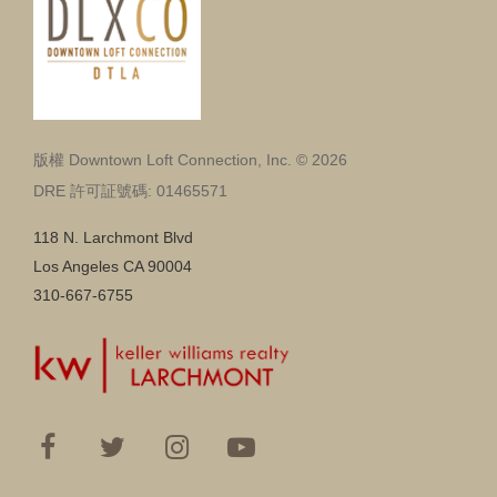
版權 Downtown Loft Connection, Inc. © 2026
DRE 許可証號碼: 01465571
118 N. Larchmont Blvd
Los Angeles CA 90004
310-667-6755