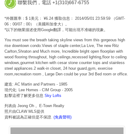
聯繫我們，電話 +1(310)667-6755
*外匯匯率：$ 1美元： ¥6.24 獲取信息： 2014/05/01 23:59:59 （GMT-
06：00/07：00）（美國和加拿大）。
*以下的物業描述使用Google翻譯，可能出現不准確的現象。
You must see the breath taking skyline views from this gorgeous high
rise downtown condo.Views of staple center,La Live, The new Ritz
Carlton,Shraton and Much more, Incredible bright open floorplan with
wood flooring throughout, high ceilings,recessed lighting,floor to ceiling
windows,gourmet kitchen with cesar stone counter tops and stainless
steel appliances.2 walk-in closet, 24 hour guard,gym, exercise
room,recreation room , Large Den could be your 3rd Bed room or office.
建造: AC Martin and Partners - 1985
現代化: Lee Homes - CIM Group - 2005
點擊這裡了解更多信息
Sky Lofts
列表由 Jeong Oh 。E-Town Realty
照片由CLAW MLS提供
資料被認為正確但是不保證.
(免責聲明)