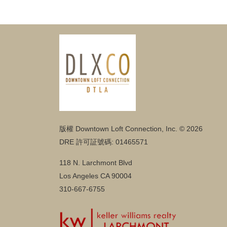
版權 Downtown Loft Connection, Inc. © 2026
DRE 許可証號碼: 01465571
118 N. Larchmont Blvd
Los Angeles CA 90004
310-667-6755