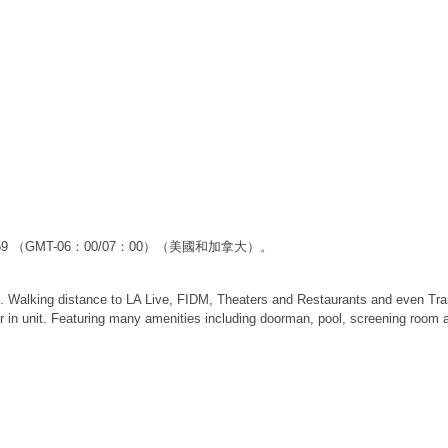
59:59 （GMT-06：00/07：00）（美國和加拿大）。
. Walking distance to LA Live, FIDM, Theaters and Restaurants and even Trans
r in unit. Featuring many amenities including doorman, pool, screening room a