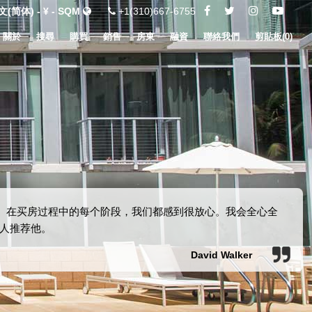
(简体) - ¥ - SQM
+1(310)667-6755
關於
搜尋
購買
銷售
房東
融資
聯絡我們
剪貼板(
0
)
诚实。在买房过程中的每个阶段，我们都感到很放心。我会全心全
人推荐他。
David Walker