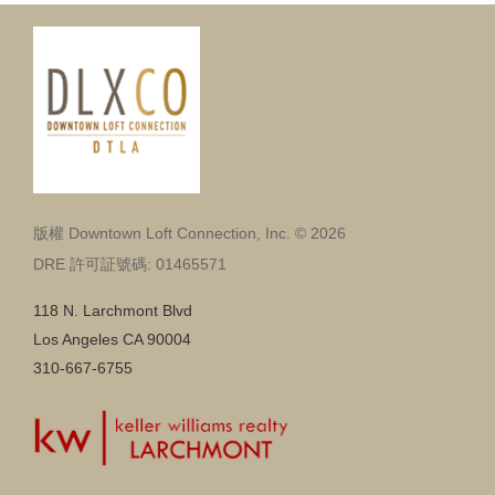
版權 Downtown Loft Connection, Inc. © 2026
DRE 許可証號碼: 01465571
118 N. Larchmont Blvd
Los Angeles CA 90004
310-667-6755