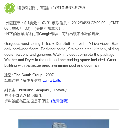
聯繫我們，電話 +1(310)667-6755
*外匯匯率：$ 1美元： ¥6.31 獲取信息： 2012/04/23 23:59:59 （GMT-
06：00/07：00）（美國和加拿大）。
*以下的物業描述使用Google翻譯，可能出現不准確的現象。
Gorgeous west facing 1 Bed + Den Soft Loft with LA Live views. Rare
dark hardwood floors. Designer baths, Stainless steel kitchen, sliding
doors, balcony and generous Walk in closet complete the package.
Washer and Dryer in the unit and one parking space included. Great
building with barbecue area, swimming pool and doorman.
建造: The South Group - 2007
點擊這裡了解更多信息
Luma Lofts
列表由 Christiano Sampaio 。Loftway
照片由CLAW MLS提供
資料被認為正確但是不保證.
(免責聲明)