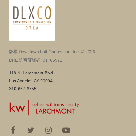
版權 Downtown Loft Connection, Inc. © 2026
DRE 許可証號碼: 01465571
118 N. Larchmont Blvd
Los Angeles CA 90004
310-667-6755