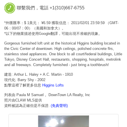
聯繫我們，電話 +1(310)667-6755
*外匯匯率：$ 1美元： ¥6.59 獲取信息： 2011/02/01 23:59:59 （GMT-
06：00/07：00）（美國和加拿大）。
*以下的物業描述使用Google翻譯，可能出現不准確的現象。
Gorgeous furnished loft unit at the historical Higgins building located in
the Civic Center of downtown. High ceilings, polished concrete flrs,
stainless steel appliances. One block to all court/federal buildings, Little
Tokyo, Disney Concert Hall, restaurants, shopping, hospitals, metrolink
and all freeways. Completely furnished - just bring a toothbrush!
建造: Arthur L. Haley + A.C. Martin - 1910
現代化: Barry Shy - 2002
點擊這裡了解更多信息
Higgins Lofts
列表由 Paula M Samuel 。DownTown LA Realty, Inc
照片由CLAW MLS提供
資料被認為正確但是不保證.
(免責聲明)