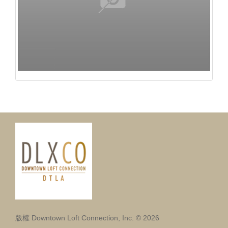
版權 Downtown Loft Connection, Inc. © 2026